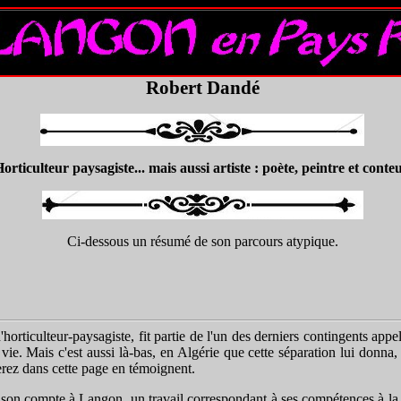
Robert Dandé
orticulteur paysagiste... mais aussi artiste : poète, peintre et conteu
Ci-dessous un résumé de son parcours atypique.
orticulteur-paysagiste, fit partie de l'un des derniers contingents ap
ie. Mais c'est aussi là-bas, en Algérie que cette séparation lui donna, p
rez dans cette page en témoignent.
 à son compte à Langon, un travail correspondant à ses compétences à la m