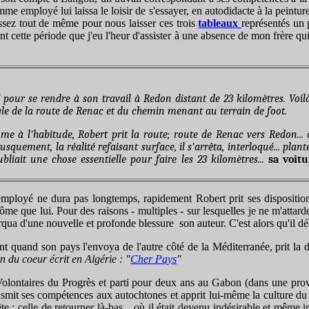
 employé lui laissa le loisir de s'essayer, en autodidacte à la peintu
assez tout de même pour nous laisser ces trois
tableaux
représentés un 
urant cette période que j'eu l'heur d'assister à une absence de mon frère 
 pour se rendre à son travail à Redon distant de 23 kilomètres. Voil
le de la route de Renac et du chemin menant au terrain de foot.
 à l'habitude, Robert prit la route; route de Renac vers Redon... c'
ment, la réalité refaisant surface, il s'arrêta, interloqué... planté l
ubliait une chose essentielle pour faire les 23 kilomètres...
sa voitu
loyé ne dura pas longtemps, rapidement Robert prit ses dispositions 
 que lui. Pour des raisons - multiples - sur lesquelles je ne m'attarder
a d'une nouvelle et profonde blessure son auteur. C'est alors qu'il déci
nt quand son pays l'envoya de l'autre côté de la Méditerranée, prit la 
 du coeur écrit en Algérie : "
Cher Pays
"
s Volontaires du Progrès et parti pour deux ans au Gabon (dans une pr
smit ses compétences aux autochtones et apprit lui-même la culture du 
te : celle de retourner là-bas... où il était devenu indésirable et même in