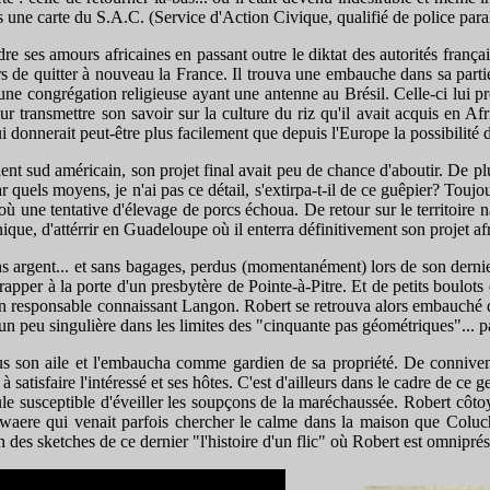
ages une carte du S.A.C. (Service d'Action Civique, qualifié de police para
 ses amours africaines en passant outre le diktat des autorités français
rs de quitter à nouveau la France. Il trouva une embauche dans sa parti
c une congrégation religieuse ayant une antenne au Brésil. Celle-ci lui p
transmettre son savoir sur la culture du riz qu'il avait acquis en Afri
i donnerait peut-être plus facilement que depuis l'Europe la possibilité
ent sud américain, son projet final avait peu de chance d'aboutir. De plu
r quels moyens, je n'ai pas ce détail, s'extirpa-t-il de ce guêpier? Toujo
 une tentative d'élevage de porcs échoua. De retour sur le territoire nat
nique, d'attérrir en Guadeloupe où il enterra définitivement son projet 
s argent... et sans bagages, perdus (momentanément) lors de son dernie
rapper à la porte d'un presbytère de Pointe-à-Pitre. Et de petits boulots
d'un responsable connaissant Langon. Robert se retrouva alors embauché 
un peu singulière dans les limites des "cinquante pas géométriques"... pa
us son aile et l'embaucha comme gardien de sa propriété. De connivenc
à satisfaire l'intéressé et ses hôtes. C'est d'ailleurs dans le cadre de ce
ule susceptible d'éveiller les soupçons de la maréchaussée. Robert côtoy
waere qui venait parfois chercher le calme dans la maison que Coluche
un des sketches de ce dernier "l'histoire d'un flic" où Robert est omnip