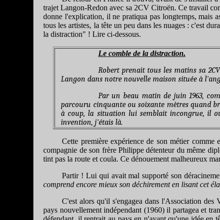
trajet Langon-Redon avec sa 2CV Citroën. Ce travail comme
donne l'explication, il ne pratiqua pas longtemps, mais 
tous les artistes, la tête un peu dans les nuages : c'est d
la distraction" ! Lire ci-dessous.
Le comble de la distraction.
Robert prenait tous les matins sa 2CV
Langon dans notre nouvelle maison située à l'ang
Par un beau matin de juin 1963, comme
parcouru cinquante ou soixante mètres quand brusque
à coup, la situation lui semblait incongrue, il o
invention, j'étais là.
Cette première expérience de son métier comme emp
compagnie de son frère Philippe détenteur du même diplôme
tint pas la route et coula. Ce dénouement malheureux marqu
Partir ! Lui qui avait mal supporté son déracineme
comprend encore mieux son déchirement en lisant cet élan
C'est alors qu'il s'engagea dans l'Association de
pays nouvellement indépendant (1960) il partagea et tran
défendant, il rentrait au pays en n'ayant qu'une idée en tê