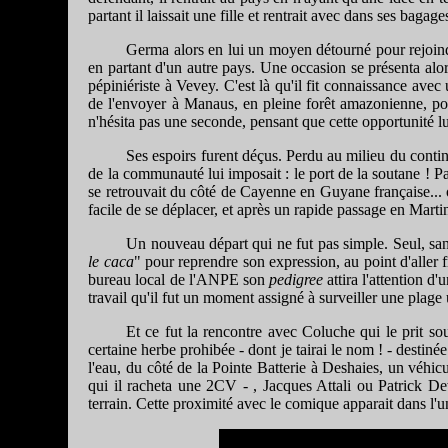
partant il laissait une fille et rentrait avec dans ses bag
Germa alors en lui un moyen détourné pour rejoindre
en partant d'un autre pays. Une occasion se présenta alo
pépiniériste à Vevey. C'est là qu'il fit connaissance ave
de l'envoyer à Manaus, en pleine forêt amazonienne, pour 
n'hésita pas une seconde, pensant que cette opportunité lu
Ses espoirs furent déçus. Perdu au milieu du contin
de la communauté lui imposait : le port de la soutane ! Pa
se retrouvait du côté de Cayenne en Guyane française... où
facile de se déplacer, et après un rapide passage en Marti
Un nouveau départ qui ne fut pas simple. Seul, san
le caca
" pour reprendre son expression, au point d'aller f
bureau local de l'ANPE son
pedigree
attira l'attention 
travail qu'il fut un moment assigné à surveiller une plage 
Et ce fut la rencontre avec
Coluche
qui le prit so
certaine herbe prohibée - dont je tairai le nom ! - destinée 
l'eau, du côté de la Pointe Batterie à Deshaies, un véhic
qui il racheta une 2CV - , Jacques Attali ou Patrick De
terrain. Cette proximité avec le comique apparait dans l'