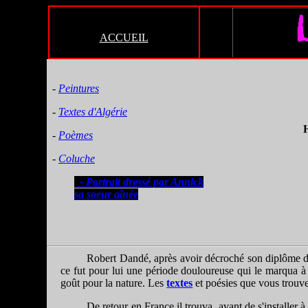
ACCUEIL
-
Peintures
-
Textes d'Algérie
H
-
Poèmes
-
Coluche
- Portrait dressé par Annick
sa soeur aînée
Robert Dandé, après avoir décroché son diplôme d'h
ce fut pour lui une période douloureuse qui le marqua à v
goût pour la nature. Les
textes
et poésies que vous trouve
De retour en France il trouva, avant de s'installer