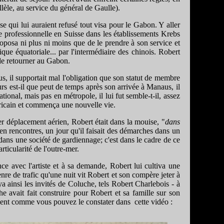
llèle, au service du général de Gaulle).
e qui lui auraient refusé tout visa pour le Gabon. Y aller
e professionnelle en Suisse dans les établissements Krebs
roposa ni plus ni moins que de le prendre à son service et
que équatoriale... par l'intermédiaire des chinois. Robert
 de retourner au Gabon.
s, il supportait mal l'obligation que son statut de membre
urs est-il que peut de temps après son arrivée à Manaus, il
ional, mais pas en métropole, il lui fut semble-t-il, assez
africain et commença une nouvelle vie.
r déplacement aérien, Robert était dans la mouise, "
dans
 en rencontres, un jour qu'il faisait des démarches dans un
dans une société de gardiennage; c'est dans le cadre de ce
rticularité de l'outre-mer.
e avec l'artiste et à sa demande, Robert lui cultiva une
 genre de trafic qu'une nuit vit Robert et son compère jeter à
a ainsi les invités de Coluche, tels Robert Charlebois - à
 avait fait construire pour Robert et sa famille sur son
résent comme vous pouvez le constater dans cette vidéo :