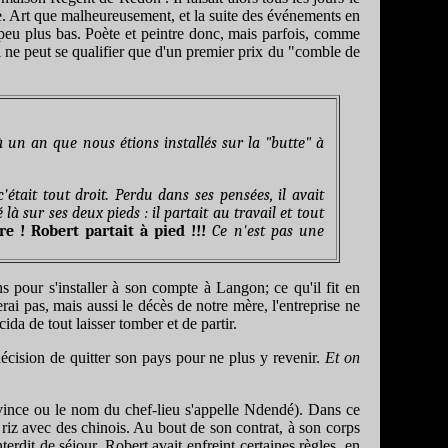
re. Art que malheureusement, et la suite des événements en
peu plus bas. Poète et peintre donc, mais parfois, comme
qui ne peut se qualifier que d'un premier prix du "comble de
à un an que nous étions installés sur la "butte" à
était tout droit. Perdu dans ses pensées, il avait
à sur ses deux pieds : il partait au travail et tout
re ! Robert partait à pied !!!
Ce n'est pas une
pour s'installer à son compte à Langon; ce qu'il fit en
ai pas, mais aussi le décès de notre mère, l'entreprise ne
da de tout laisser tomber et de partir.
décision de quitter son pays pour ne plus y revenir.
Et on
ovince ou le nom du chef-lieu s'appelle Ndendé). Dans ce
riz avec des chinois. Au bout de son contrat, à son corps
terdit de séjour. Robert avait enfreint certaines règles, en