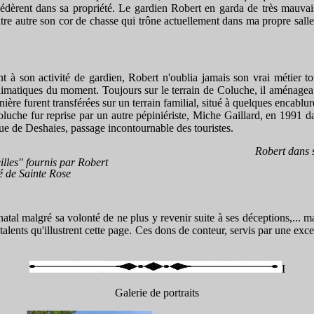
cédèrent dans sa propriété. Le gardien Robert en garda de très mauvais
tre autre son cor de chasse qui trône actuellement dans ma propre salle 
nt à son activité de gardien, Robert n'oublia jamais son vrai métier t
 climatiques du moment. Toujours sur le terrain de Coluche, il aménagea
ière furent transférées sur un terrain familial, situé à quelques encablur
luche fur reprise par un autre pépiniériste, Miche Gaillard, en 1991 da
ue de Deshaies, passage incontournable des touristes.
Robert dans 
illes" fournis par Robert
é de Sainte Rose
atal malgré sa volonté de ne plus y revenir suite à ses déceptions,... 
 talents qu'illustrent cette page. Ces dons de conteur, servis par une exc
I
Galerie de portraits